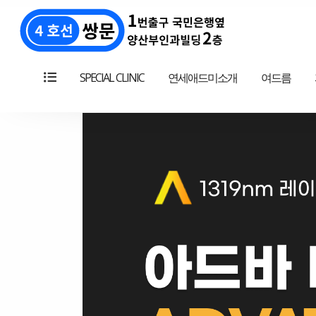
SPECIAL CLINIC
연세애드미소개
여드름